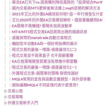
單支EA打天下vs.提高獲利降低風險的「投資組合Portfol
國內交易商MT5更新後無法連上mql5官網的解決方法
2021年艾比的外匯EA績效如何呢? 這一年行情發生什麼改
艾比2020年的外匯EA交易績效解析，還是要繼續用EA嗎
EA策略不再賺錢? 策略失效與波動率
MT4/MT5程式交易EA回測常出現的錯誤訊息
虛擬貨幣的metatrade自動交易程式
輔助型半自動EA與一個好用指標的展示
程式交易的最後一哩路-過度最佳化(二)
程式交易並不是黑盒子 也不是躺著賺
EA交易策略開發其實沒有想像中那麼難
程式交易的最後一哩路-過度最佳化(一)
外匯程式交易-越簡單的策略 穿透性越好
MQL4常用的宣告與函數定義類型，與外部參數
開始編輯MQL4 不同區塊代表什麼意思?
交易心態
交易策略
外匯交易新手入門