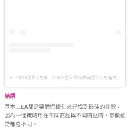
MT4/MT5量化交易員 – 外匯保證金|外匯教學|量化交易|程式交易（@mt4mt5）分享的貼文
結語
基本上EA都需要通過優化來尋找到最佳的參數，
因為一個策略用在不同商品與不同時區時，參數通
常都會不同。