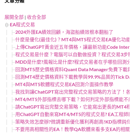
文章分類
展開全部
|
收合全部
EA程式交易
2024外匯EA績效回顧，海盜船績效根本翻船了
什麼是優化(最佳化)？MT4與MT5程式交易EA優化功能
上傳ChatGPT黃金近五年價格，讓最新功能Code Interp
程式交易是什麼？電腦可以自動做投資？程式交易3步驟
MDD是什麼?風報比是什麼?程式交易者在乎哪些回測分
回測MT5歷史價格資料Quant Data Manager免費
回測MT4歷史價格資料下載教學與99.9%品質的Tick Data S
MT4與MT5軟體程式交易EA回測介面操作教學
我找到讓ChatGPT寫出完整程式交易策略的方法了！各個
MT4/MT5外部指標去哪下載？如何判定外部指標能不能
請ChatGPT寫出完整交易策略，它能寫出更長的MT4程式
用ChatGPT自動來寫MT4/MT5的程式交易? EA工程師即
策略失效怎麼辦?微調重新優化獲利再創高!KD指標鈍化
不要用高相關性的EA！教學QA軟體來看多支EA的相關