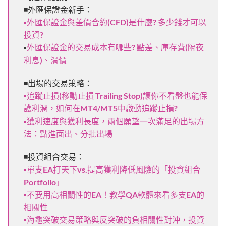
◾外匯保證金新手：
▪外匯保證金與差價合約(CFD)是什麼? 多少錢才可以
投資?
▪
外匯保證金的交易成本有哪些? 點差、庫存費(隔夜
利息)、滑價
◾出場的交易策略：
▪追蹤止損(移動止損 Trailing Stop)讓你不看盤也能保
護利潤，如何在MT4/MT5中啟動追蹤止損?
▪獲利速度與獲利長度，兩個願望一次滿足的出場方
法：點進面出、分批出場
◾投資組合交易：
▪單支EA打天下vs.提高獲利降低風險的「投資組合
Portfolio」
▪不要用高相關性的EA！教學QA軟體來看多支EA的
相關性
▪海龜突破交易策略與反突破的負相關性對沖，投資