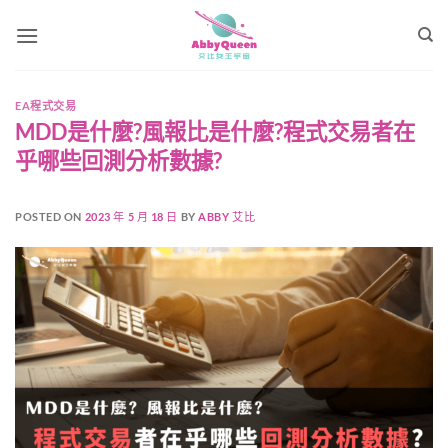
Skip
to
content
EA程式交易
MDD是什麼?風報比是什麼?程式交易者在
乎哪些回測分析數據?
POSTED ON
2023 年 5 月 18 日
BY
ABBY 艾比