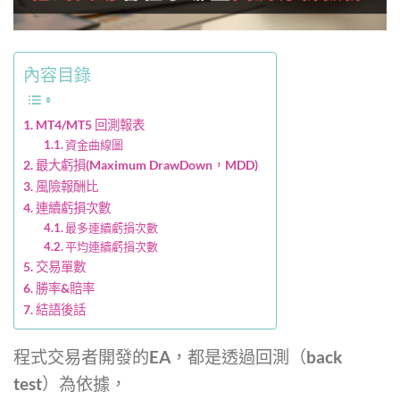
內容目錄
MT4/MT5 回測報表
資金曲線圖
最大虧損(Maximum DrawDown，MDD)
風險報酬比
連續虧損次數
最多連續虧損次數
平均連續虧損次數
交易單數
勝率&賠率
結語後話
程式交易者開發的EA，都是透過回測（back
test）為依據，